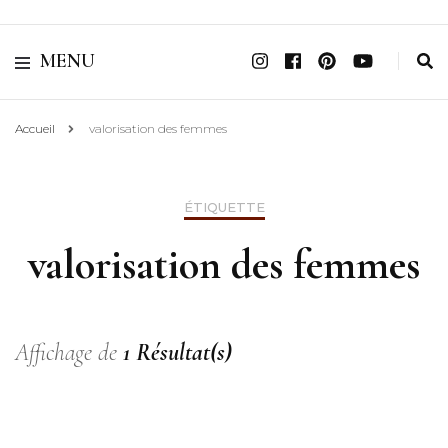
Belle ô Pluri'Elle
MENU
Accueil
valorisation des femmes
ÉTIQUETTE
valorisation des femmes
Affichage de
1 Résultat(s)