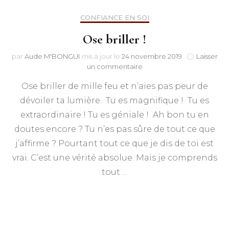
CONFIANCE EN SOI
Ose briller !
par
Aude M'BONGUI
mis à jour le
24 novembre 2019
Laisser
sur
un commentaire
Ose
Ose briller de mille feu et n’aies pas peur de
briller
!
dévoiler ta lumière. Tu es magnifique ! Tu es
extraordinaire ! Tu es géniale ! Ah bon tu en
doutes encore ? Tu n’es pas sûre de tout ce que
j’affirme ? Pourtant tout ce que je dis de toi est
vrai. C’est une vérité absolue. Mais je comprends
tout …