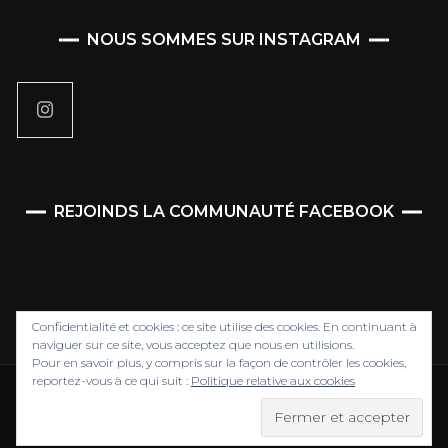
NOUS SOMMES SUR INSTAGRAM
REJOINDS LA COMMUNAUTÉ FACEBOOK
Confidentialité et cookies : ce site utilise des cookies. En continuant à
naviguer sur ce site, vous acceptez que nous en utilisions.
Pour en savoir plus, y compris sur la façon de contrôler les cookies,
reportez-vous à ce qui suit :
Politique relative aux cookies
Association Belle ô pluri'elle. Tous Droits Réservés @2013-
2026
Blossom Fashion | Développé par
Blossom Themes
.
Propulsé par
WordPress
.