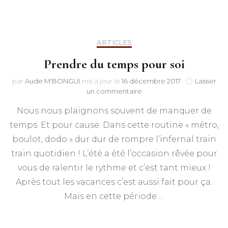
ARTICLES
Prendre du temps pour soi
par
Aude M'BONGUI
mis à jour le
16 décembre 2017
Laisser
sur
un commentaire
Prendre
Nous nous plaignons souvent de manquer de
du
temps
temps. Et pour cause. Dans cette routine « métro,
pour
boulot, dodo » dur dur de rompre l’infernal train
soi
train quotidien ! L’été a été l’occasion rêvée pour
vous de ralentir le rythme et c’est tant mieux !
Après tout les vacances c’est aussi fait pour ça.
Mais en cette période …