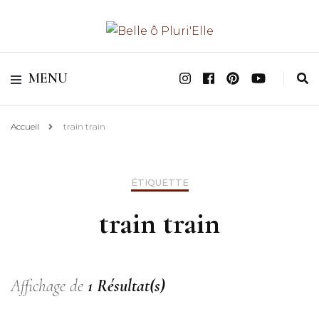
Valoriser les parcours & Révéler les potentiels Féminins
Belle ô Pluri'Elle
MENU
Accueil
train train
ÉTIQUETTE
train train
Affichage de
1 Résultat(s)