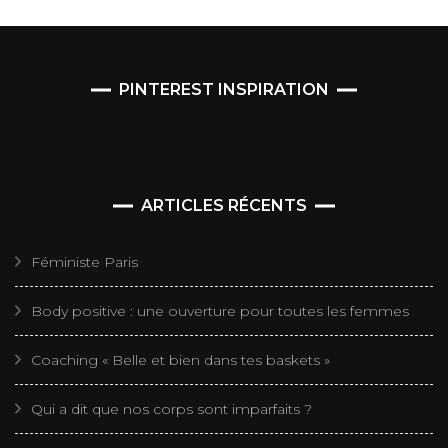
PINTEREST INSPIRATION
ARTICLES RÉCENTS
Féministe Paris
Body positive : une ouverture pour toutes les femmes
Coaching « Belle et bien dans tes baskets »
Qui a dit que nos corps sont imparfaits ?