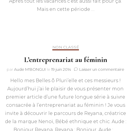
Après tout les vacances c’est aussi fait pour ça.
Mais en cette période …
NON CLASSÉ
L’entreprenariat au féminin
sur
par
Aude M'BONGUI
le
19 juin 2014
Laisser un commentaire
L’e
Hello mes Belles ô Pluri’elle et ces messieurs !
au
fém
Aujourd’hui j’ai le plaisir de vous présenter mon
premier article d’une future longue série à suivre
consacrée à l’entreprenariat au féminin ! Je vous
invite à découvrir le parcours de Reyana, créatrice
de la marque Nenoï, Bébé ethnique et chic. Aude :
Bonjour Reyana. Reyana : Bonjour. Aude : …