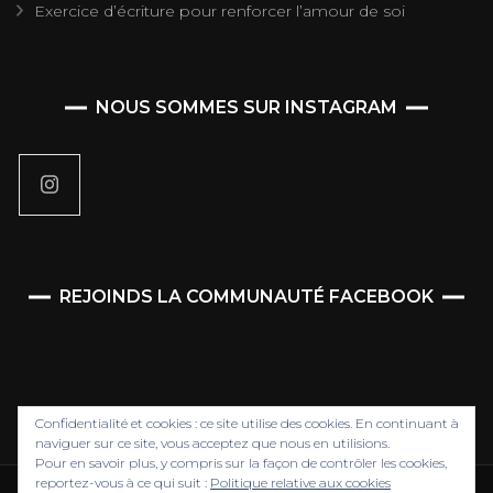
Exercice d’écriture pour renforcer l’amour de soi
NOUS SOMMES SUR INSTAGRAM
REJOINDS LA COMMUNAUTÉ FACEBOOK
Confidentialité et cookies : ce site utilise des cookies. En continuant à
naviguer sur ce site, vous acceptez que nous en utilisions.
Pour en savoir plus, y compris sur la façon de contrôler les cookies,
reportez-vous à ce qui suit :
Politique relative aux cookies