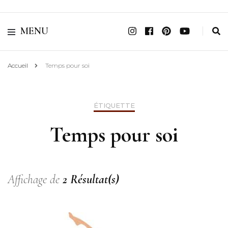
Belle ô Pluri'Elle
MENU
Accueil
Temps pour soi
ÉTIQUETTE
Temps pour soi
Affichage de
2 Résultat(s)