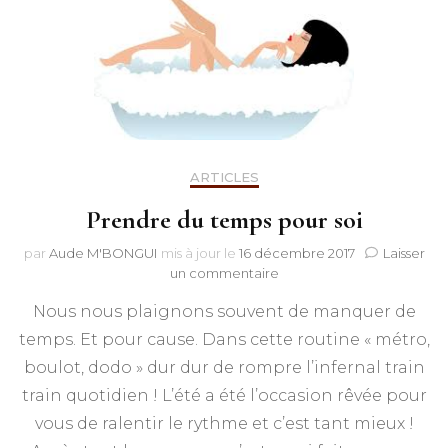
ARTICLES
Prendre du temps pour soi
par
Aude M'BONGUI
mis à jour le
16 décembre 2017
Laisser
sur
un commentaire
Prendre
Nous nous plaignons souvent de manquer de
du
temps
temps. Et pour cause. Dans cette routine « métro,
pour
boulot, dodo » dur dur de rompre l’infernal train
soi
train quotidien ! L’été a été l’occasion rêvée pour
vous de ralentir le rythme et c’est tant mieux !