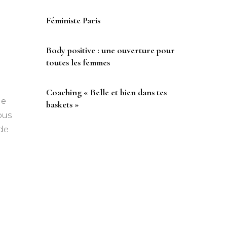
Féministe Paris
Body positive : une ouverture pour
toutes les femmes
e
Coaching « Belle et bien dans tes
me
baskets »
ous
 de