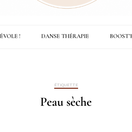
Valoriser les parcours & Révéler les potentie
Belle ô Pl
ÉVOLE !
DANSE THÉRAPIE
BOOST’
ÉTIQUETTE
Peau sèche