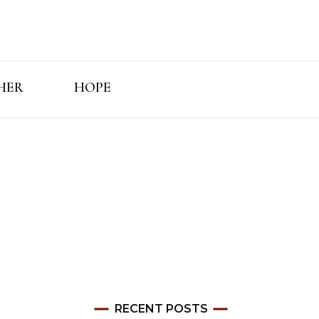
ls Féminins
uri'Elle
HER
HOPE
RECENT POSTS