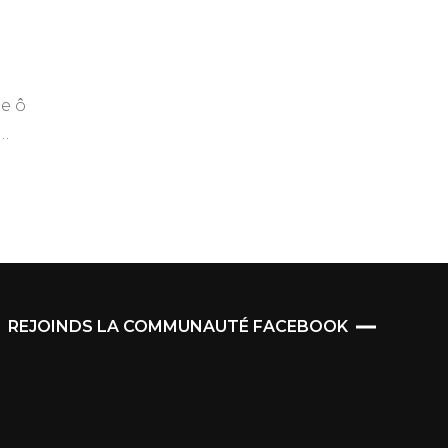
e
alis
le ô
 …
REJOINDS LA COMMUNAUTÉ FACEBOOK