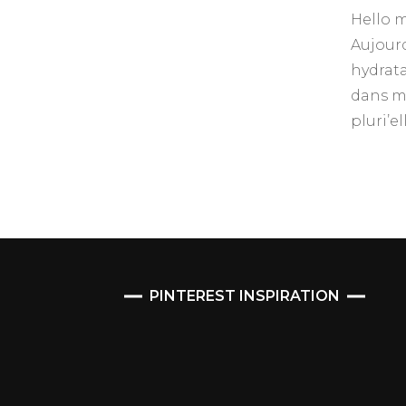
Hello m
Aujourd
hydrata
dans ma
pluri’e
PINTEREST INSPIRATION