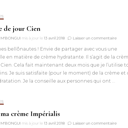
ES
 de jour Cien
sur
 M'BONGUI
mis à jour le
13 avril 2018
Laisser un commentaire
Crèm
es bellônautes ! Envie de partager avec vous une
de
jour
lle en matière de crème hydratante. Il s’agit de la crè
Cien
 Cien. Cela fait maintenant deux mois que je l’utilise t
ins. Je suis satisfaite (pour le moment) de la crème et
ratation. Je la conseille aux personnes qui ont …
ES
 ma crème Impérialis
sur
 M'BONGUI
mis à jour le
13 avril 2018
Laisser un commentaire