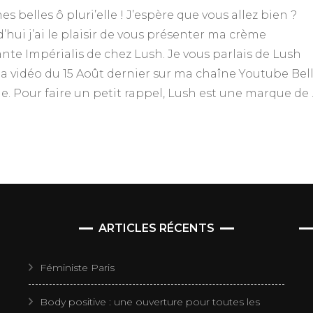
Lush,
es belles ô pluri’elle ! J’espère que vous allez bien ?
ma
crèm
’hui j’ai le plaisir de vous présenter ma crème
Impéri
nte Impérialis de chez Lush. Je vous parlais de Lush
 vidéo du 15 Août dernier sur ma chaîne Youtube Bel
lle. Pour faire un petit rappel, Lush est une marque de
ARTICLES RÉCENTS
Féministe Paris
Body positive : une ouverture pour toutes les