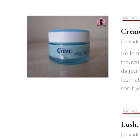
ARTICL
Crème
par
Aude
Hello m
trouvai
de jour
les mat
son hyd
ARTICL
Lush,
par
Aude