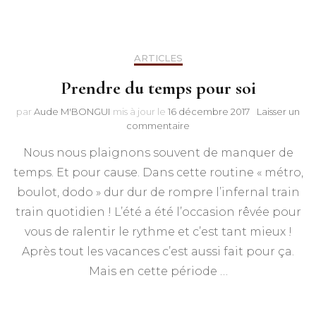
ARTICLES
Prendre du temps pour soi
par
Aude M'BONGUI
mis à jour le
16 décembre 2017
Laisser un
sur
commentaire
Prendre
Nous nous plaignons souvent de manquer de
du
temps
temps. Et pour cause. Dans cette routine « métro,
pour
boulot, dodo » dur dur de rompre l’infernal train
soi
train quotidien ! L’été a été l’occasion rêvée pour
vous de ralentir le rythme et c’est tant mieux !
Après tout les vacances c’est aussi fait pour ça.
Mais en cette période …