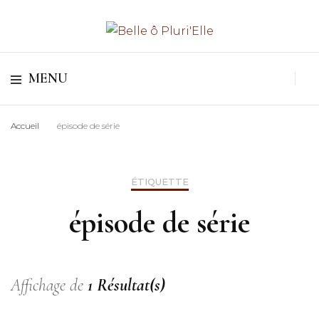
Valoriser les parcours & Révéler les potentiels Féminins
Belle ô Pluri'Elle
MENU
Accueil
épisode de série
ÉTIQUETTE
épisode de série
Affichage de
1 Résultat(s)