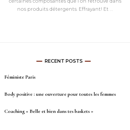
certaines composantes que l’on retrouve dans
de
nos produits détergents. Effrayant! Et …
me
défriser
les
cheveux.
RECENT POSTS
Féministe Paris
Body positive : une ouverture pour toutes les femmes
Coaching « Belle et bien dans tes baskets »