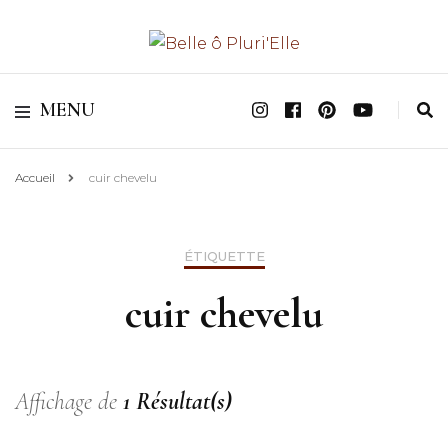
Valoriser les parcours & Révéler les potentiels Féminins
Belle ô Pluri'Elle
MENU
Accueil
cuir chevelu
ÉTIQUETTE
cuir chevelu
Affichage de
1 Résultat(s)