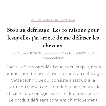
ASSUMONS NOS BEAUTÉS
Stop au défrisage! Les 10 raisons pour
lesquelles j’ai arrêté de me défriser les
cheveux.
par
Aude M'BONGUI
mis à jour le
4 octobre 2020
9
sur
commentaires
Stop
Cheveux frisés, ondulés, bouclés ou crépus, nous
au
défrisage!
sommes nombreuses à avoir recours au défrisage.
Les
Cette technique qui consiste à assouplir la
10
raisons
texture du cheveu en le rendant raide, en vue de
pour
« faciliter » le coiffage est en réalité très nocive !
lesquelles
Le produit défrisant contient chimiquement
j’ai
arrêté