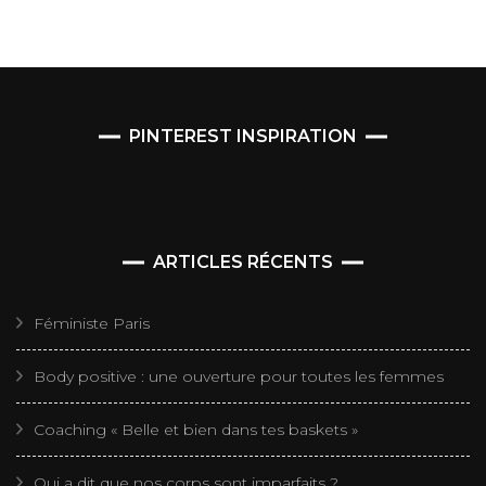
PINTEREST INSPIRATION
ARTICLES RÉCENTS
Féministe Paris
Body positive : une ouverture pour toutes les femmes
Coaching « Belle et bien dans tes baskets »
Qui a dit que nos corps sont imparfaits ?